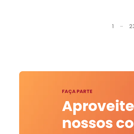
...
1
2
FAÇA PARTE
Aproveite
nossos c