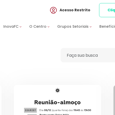
Acesso Restrito
Cli
InovaFC
O Centro
Grupos Setoriais
Benefíc