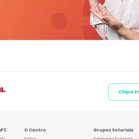
Clique E
aFC
O Centro
Grupos Setoriais