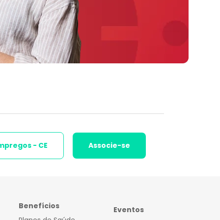
mpregos - CE
Associe-se
Benefícios
Eventos