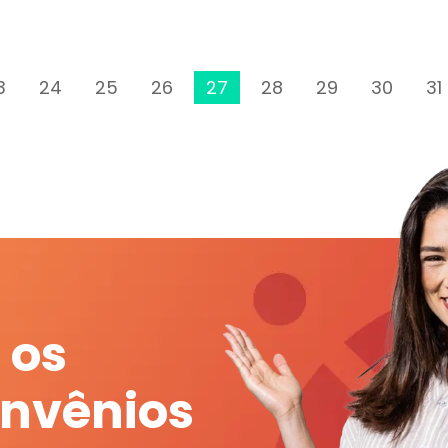
3
24
25
26
27
28
29
30
31
 os
onvênios