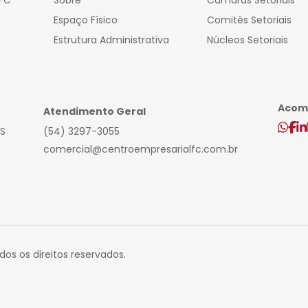
FC
Sobre
Câmaras Setoriais
Espaço Físico
Comitês Setoriais
Estrutura Administrativa
Núcleos Setoriais
Acomp
Atendimento Geral
RS
(54) 3297-3055
comercial@centroempresarialfc.com.br
os os direitos reservados.