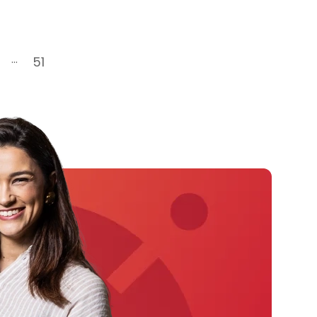
...
51