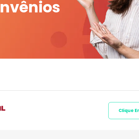
onvênios
Clique E