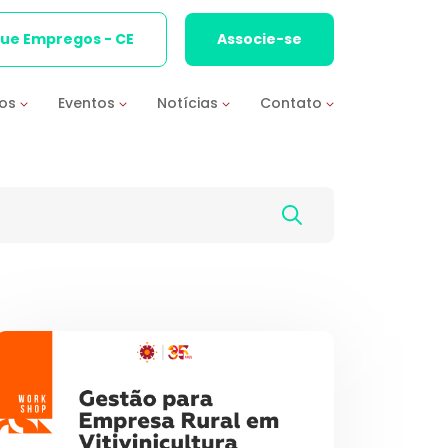
que Empregos - CE
Associe-se
ios
Eventos
Notícias
Contato