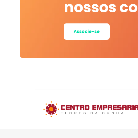
nossos c
Associe-se