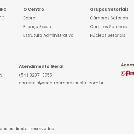
aFC
O Centro
Grupos Setoriais
FC
Sobre
Câmaras Setoriais
Espaço Físico
Comitês Setoriais
Estrutura Administrativa
Núcleos Setoriais
Acomp
Atendimento Geral
RS
(54) 3297-3055
comercial@centroempresarialfc.com.br
os os direitos reservados.