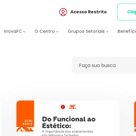
Acesso Restrito
Cli
InovaFC
O Centro
Grupos Setoriais
Benefíc