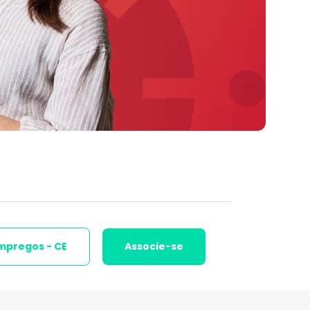
mpregos - CE
Associe-se