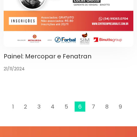
Painel: Mercopar e Fenatran
21/11/2024
1
2
3
4
5
6
7
8
9