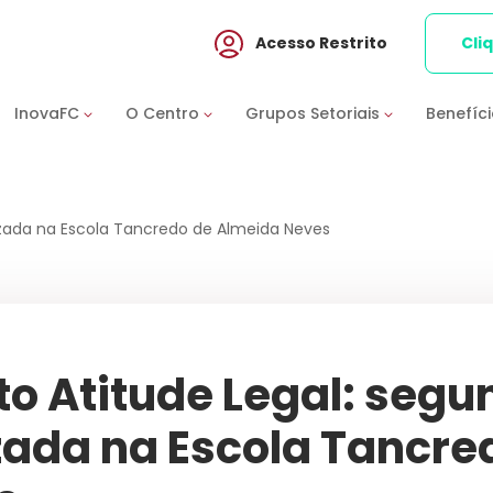
Acesso Restrito
Cli
InovaFC
O Centro
Grupos Setoriais
Benefíc
lizada na Escola Tancredo de Almeida Neves
to Atitude Legal: segu
zada na Escola Tancre