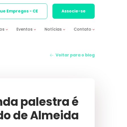
que Empregos - CE
Associe-se
ios
Eventos
Notícias
Contato
Voltar para o blog
nda palestra é
do de Almeida