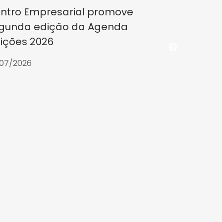
ntro Empresarial promove
gunda edição da Agenda
eições 2026
07/2026
CE partic
Planejame
2030 da U
23/07/2026