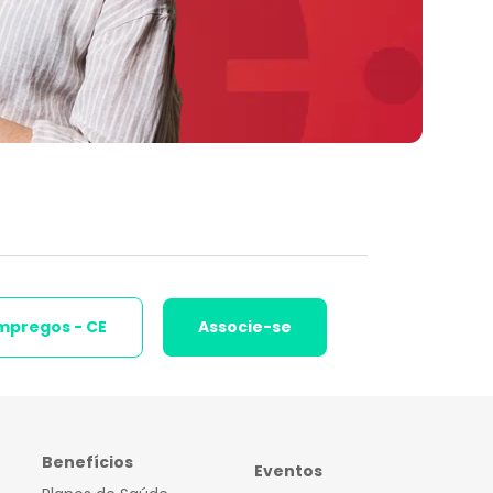
mpregos - CE
Associe-se
Benefícios
Eventos