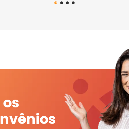
 os
onvênios