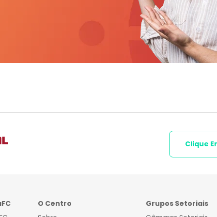
Clique E
aFC
O Centro
Grupos Setoriais