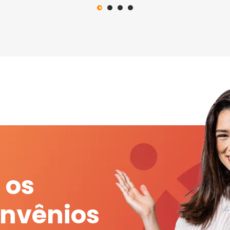
 os
onvênios