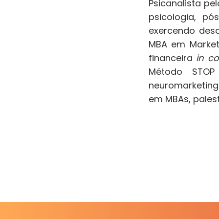
Psicanalista pe
psicologia, pó
exercendo desd
MBA em Market
financeira
in c
Método STOP 
neuromarketing
em MBAs, palestr