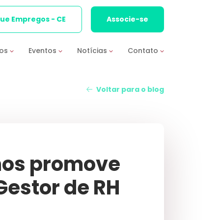
que Empregos - CE
Associe-se
ios
Eventos
Notícias
Contato
Voltar para o blog
nos promove
Gestor de RH