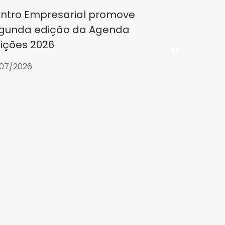
ntro Empresarial promove
gunda edição da Agenda
eições 2026
07/2026
CE partic
Planejame
2030 da U
23/07/2026