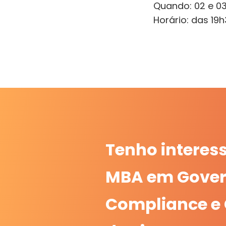
Quando: 02 e 0
Horário: das 19
Tenho interes
MBA em Gover
Compliance e