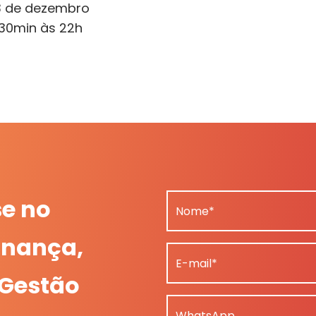
3 de dezembro
h30min às 22h
se no
Nome*
nança,
E-mail*
 Gestão
WhatsApp