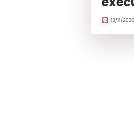
execu
13/11/202