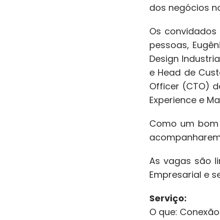
dos negócios no
Os convidados s
pessoas, Eugên
Design Industri
e Head de Cust
Officer (CTO) d
Experience e Ma
Como um bom ha
acompanharem 
As vagas são l
Empresarial e s
Serviço:
O que: Conexão