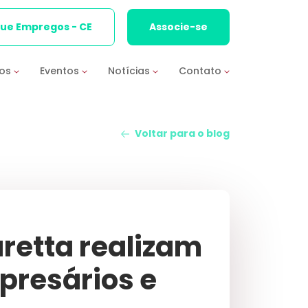
que Empregos - CE
Associe-se
ios
Eventos
Notícias
Contato
Voltar para o blog
aretta realizam
presários e