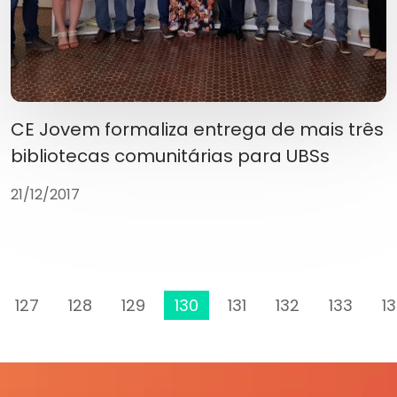
CE Jovem formaliza entrega de mais três
bibliotecas comunitárias para UBSs
21/12/2017
127
128
129
130
131
132
133
1