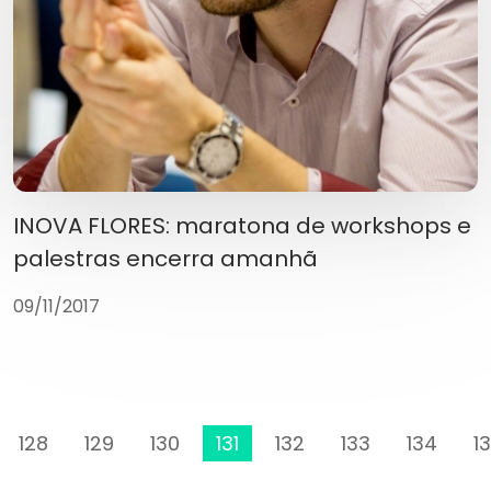
INOVA FLORES: maratona de workshops e
palestras encerra amanhã
09/11/2017
128
129
130
131
132
133
134
1