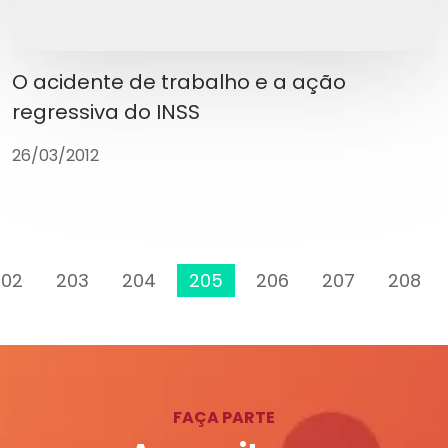
O acidente de trabalho e a ação
regressiva do INSS
26/03/2012
202
203
204
205
206
207
208
FAÇA PARTE