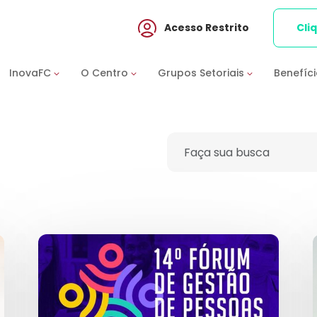
Acesso Restrito
Cli
InovaFC
O Centro
Grupos Setoriais
Benefíc