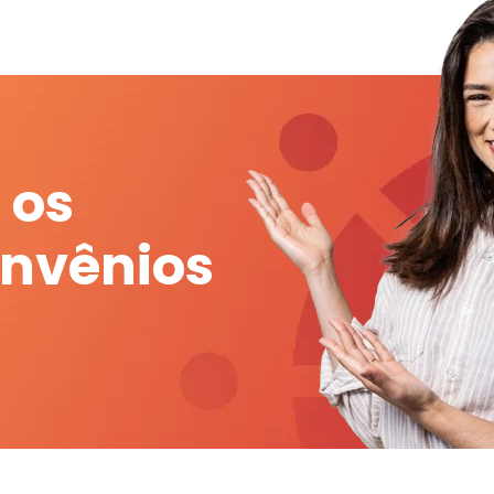
 os
onvênios