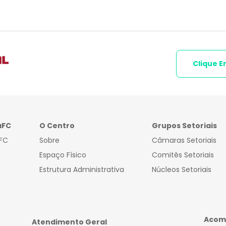
Clique E
aFC
O Centro
Grupos Setoriais
FC
Sobre
Câmaras Setoriais
Espaço Físico
Comitês Setoriais
Estrutura Administrativa
Núcleos Setoriais
Acomp
Atendimento Geral