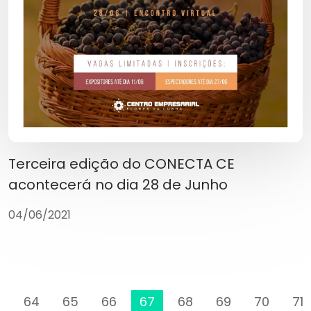
Terceira edição do CONECTA CE
acontecerá no dia 28 de Junho
04/06/2021
3
64
65
66
67
68
69
70
71