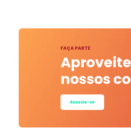
FAÇA PARTE
Aproveite
nossos c
Associe-se