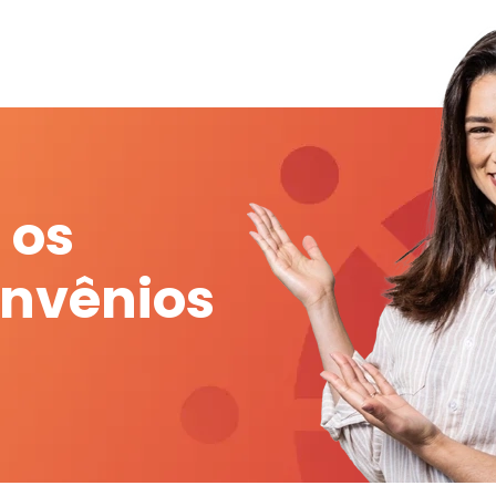
 os
onvênios