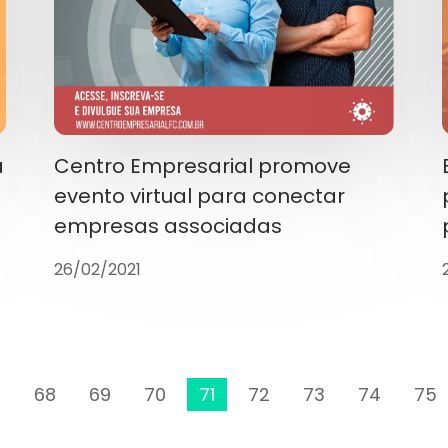
a
Centro Empresarial promove
evento virtual para conectar
empresas associadas
26/02/2021
7
68
69
70
71
72
73
74
75