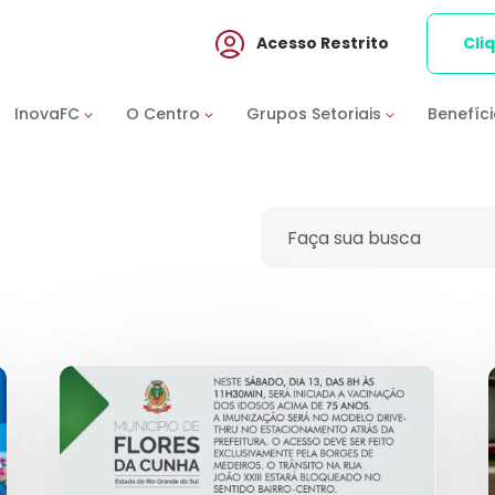
Acesso Restrito
Cli
InovaFC
O Centro
Grupos Setoriais
Benefíc