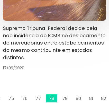
Supremo Tribunal Federal decide pela
não incidência do ICMS no deslocamento
de mercadorias entre estabelecimentos
do mesmo contribuinte em estados
distintos
17/09/2020
4
75
76
77
78
79
80
81
82