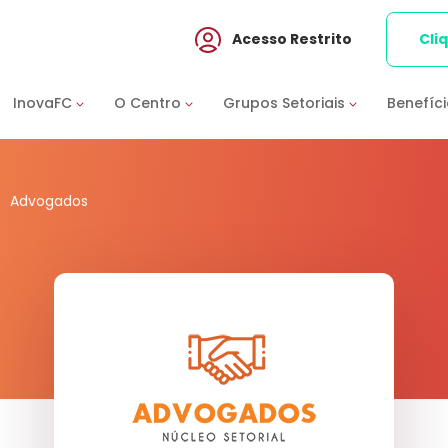
Acesso Restrito
Cli
InovaFC
O Centro
Grupos Setoriais
Benefíc
Advogados