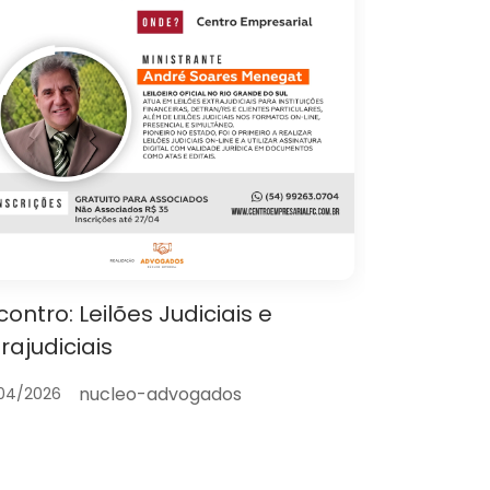
contro: Leilões Judiciais e
Encontro: 
trajudiciais
Aspectos T
nucleo-advogados
04/2026
26/08/2024