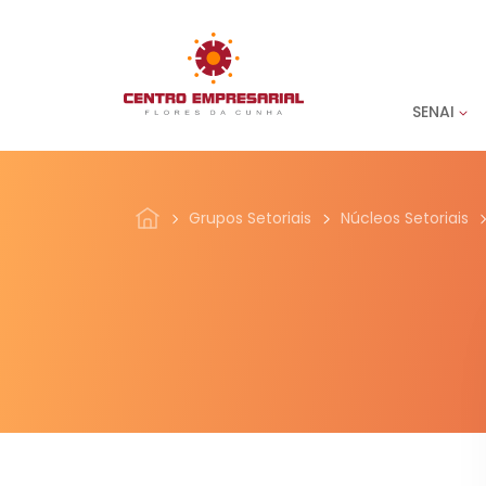
SENAI
Grupos Setoriais
Núcleos Setoriais