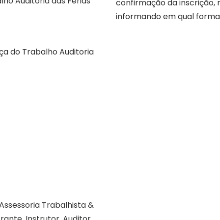
ho Auditoria das Férias
confirmação da inscrição,
informando em qual format
ça do Trabalho Auditoria
Assessoria Trabalhista &
rante, Instrutor, Auditor