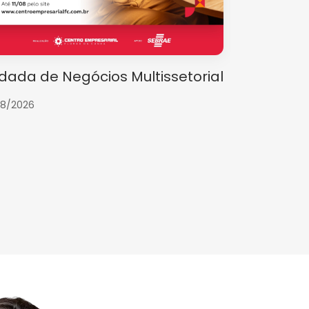
dada de Negócios Multissetorial
Inflação, 
estão as 
08/2026
13/08/2026