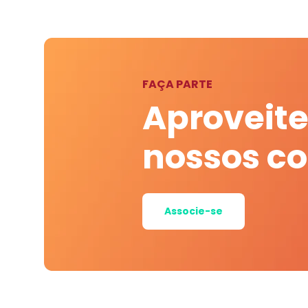
FAÇA PARTE
Aproveite
nossos c
Associe-se