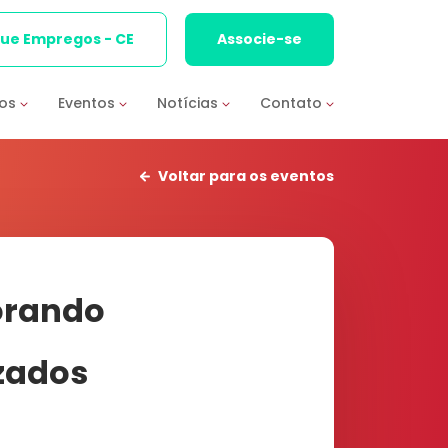
que Empregos - CE
Associe-se
ios
Eventos
Notícias
Contato
Voltar para os eventos
orando
zados