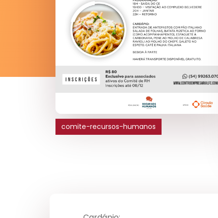
comite-recursos-humanos
Cardápio: