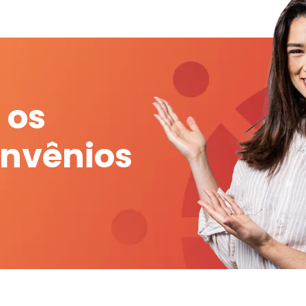
 os
onvênios