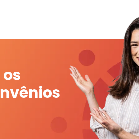
 os
onvênios