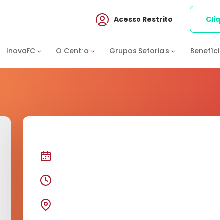
Acesso Restrito
Cli
InovaFC
O Centro
Grupos Setoriais
Benefíc