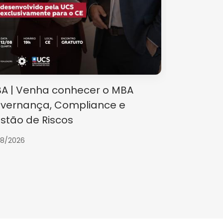
A | Venha conhecer o MBA
Rodada de
vernança, Compliance e
12/08/2026
stão de Riscos
08/2026