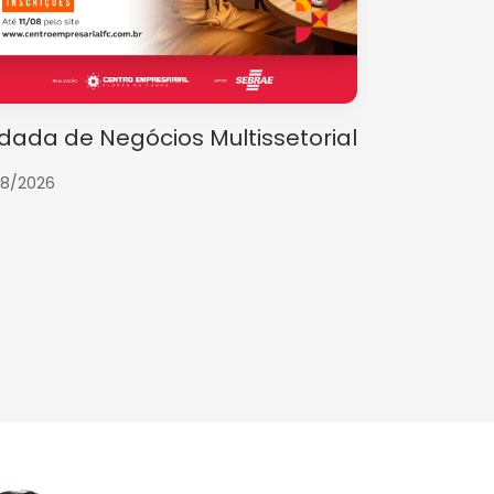
dada de Negócios Multissetorial
Inflação, 
estão as 
08/2026
13/08/2026