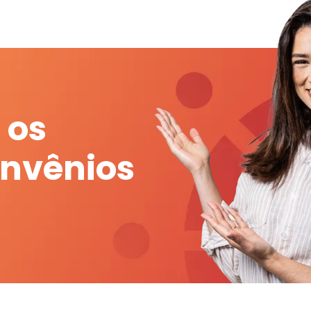
 os
onvênios