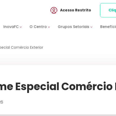
Acesso Restrito
Cli
InovaFC
O Centro
Grupos Setoriais
Benefíc
pecial Comércio Exterior
me Especial Comércio 
26