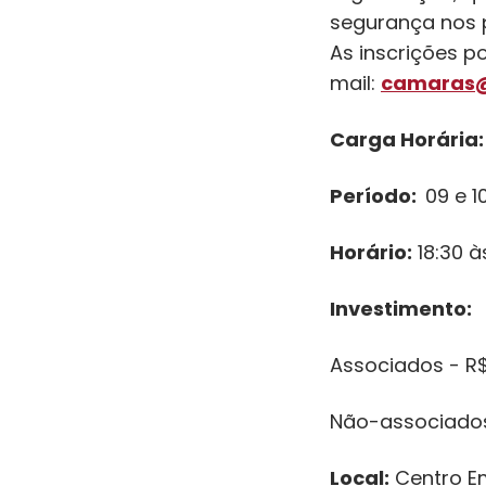
segurança nos p
As inscrições p
mail:
camaras@
Carga Horária:
Período:
09 e 1
Horário:
18:30 à
Investimento:
Associados - R$
Não-associados 
Local:
Centro Em