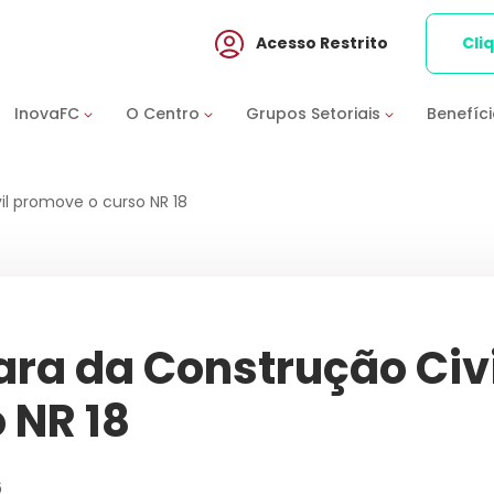
Acesso Restrito
Cli
InovaFC
O Centro
Grupos Setoriais
Benefíc
l promove o curso NR 18
ra da Construção Civi
 NR 18
6