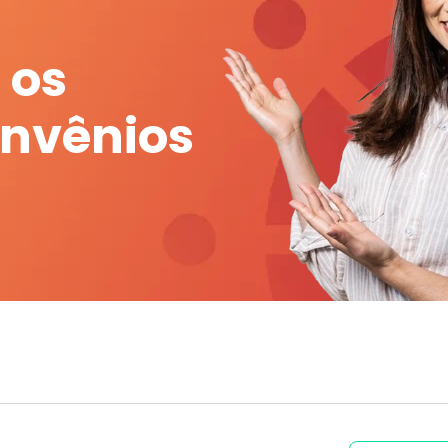
 os
onvênios