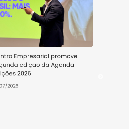
ntro Empresarial promove
gunda edição da Agenda
eições 2026
07/2026
CE partic
Planejame
2030 da U