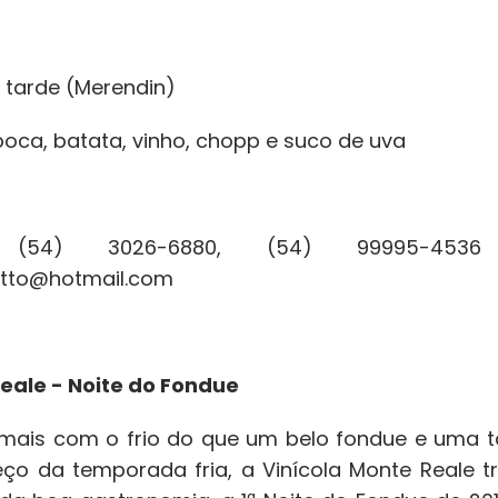
i
 tarde (Merendin)
oca, batata, vinho, chopp e suco de uva
s: (54) 3026-6880, (54) 99995-45
retto@hotmail.com
eale - Noite do Fondue
ais com o frio do que um belo fondue e uma taç
ço da temporada fria, a Vinícola Monte Reale 