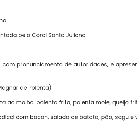
nal
antada pelo Coral Santa Juliana
 com pronunciamento de autoridades, e apresen
Magnar de Polenta)
a ao molho, polenta frita, polenta mole, queijo fr
radicci com bacon, salada de batata, pão, sagu e v