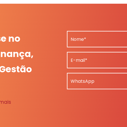
se no
Nome*
nança,
E-mail*
 Gestão
WhatsApp
 mais