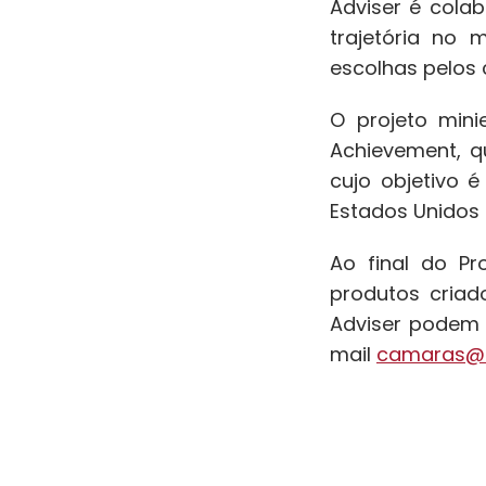
Adviser é cola
trajetória no 
escolhas pelos 
O projeto min
Achievement, qu
cujo objetivo é
Estados Unidos 
Ao final do Pr
produtos criad
Adviser podem e
mail
camaras@c