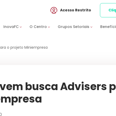
Acesso Restrito
Cli
InovaFC
O Centro
Grupos Setoriais
Benefíc
ara o projeto Miniempresa
vem busca Advisers p
empresa
0