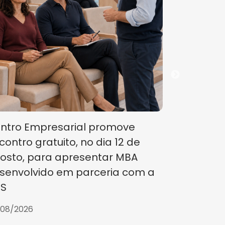
Centro Em
segunda 
Eleições 
29/07/2026
ntro Empresarial promove
contro gratuito, no dia 12 de
osto, para apresentar MBA
senvolvido em parceria com a
S
/08/2026