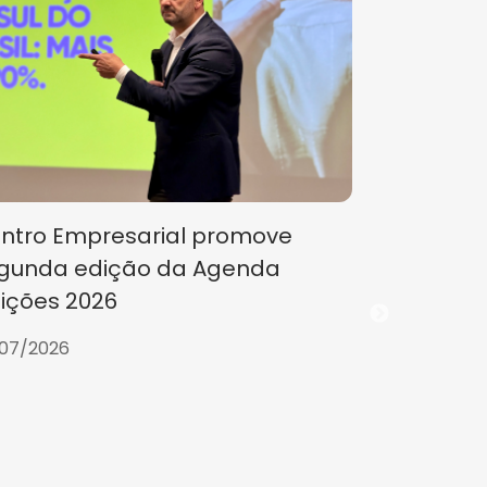
ntro Empresarial promove
gunda edição da Agenda
eições 2026
07/2026
CE partic
Planejame