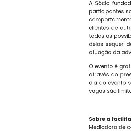
A Sócia fundad
participantes s
comportamento 
clientes de out
todas as possi
delas sequer d
atuação da advo
O evento é grat
através do pree
dia do evento s
vagas são limit
Sobre a facilit
Mediadora de c