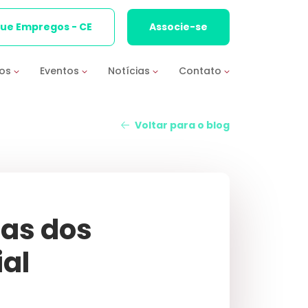
que Empregos - CE
Associe-se
ios
Eventos
Notícias
Contato
Voltar para o blog
mas dos
ial