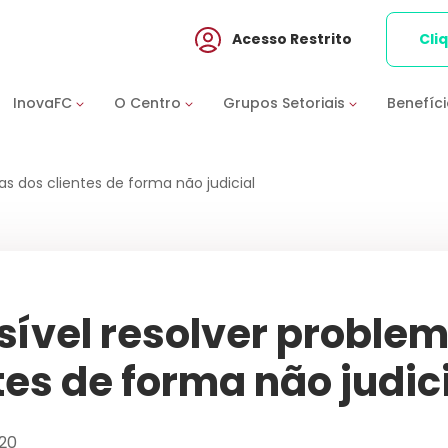
Acesso Restrito
Cli
InovaFC
O Centro
Grupos Setoriais
Benefíc
as dos clientes de forma não judicial
sível resolver proble
tes de forma não judic
20