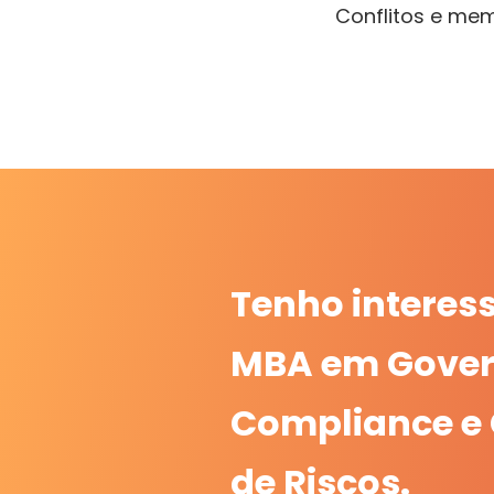
Conflitos e mem
Tenho interes
MBA em Gover
Compliance e
de Riscos.