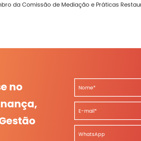
bro da Comissão de Mediação e Práticas Restaur
se no
Nome*
nança,
E-mail*
 Gestão
WhatsApp