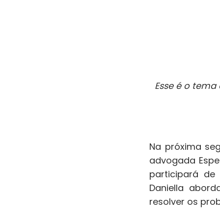
Esse é o tema
Na próxima seg
advogada Especi
participará d
Daniella abord
resolver os pro