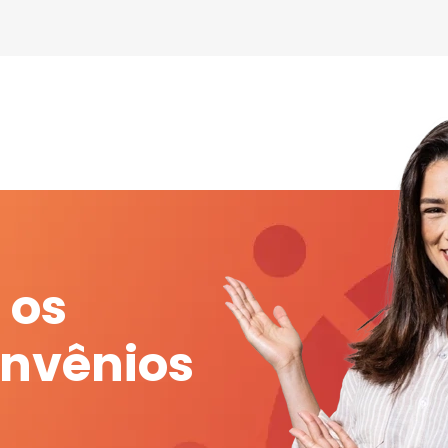
 os
onvênios