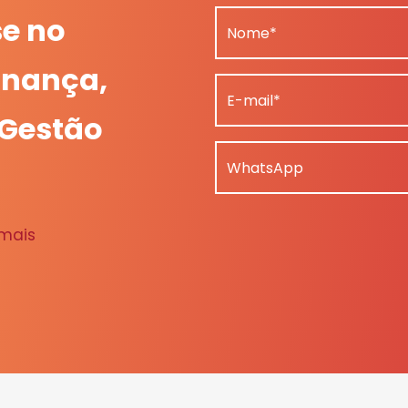
se no
Nome*
nança,
E-mail*
 Gestão
WhatsApp
 mais