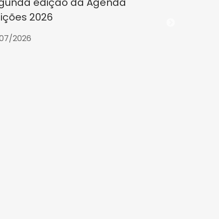
gunda edição da Agenda
eições 2026
07/2026
CE partic
Planejame
2030 da U
23/07/2026