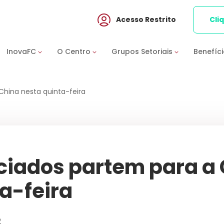
Acesso Restrito
Cli
InovaFC
O Centro
Grupos Setoriais
Benefíc
China nesta quinta-feira
ciados partem para a 
a-feira
2