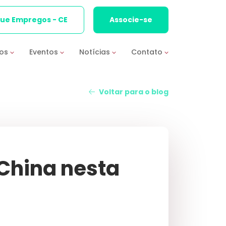
que Empregos - CE
Associe-se
ios
Eventos
Notícias
Contato
Voltar para o blog
China nesta