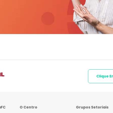
Clique E
aFC
O Centro
Grupos Setoriais