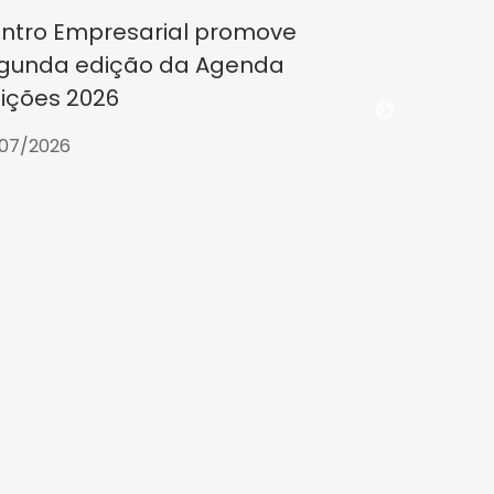
ntro Empresarial promove
gunda edição da Agenda
eições 2026
07/2026
CE partic
Planejame
2030 da U
23/07/2026