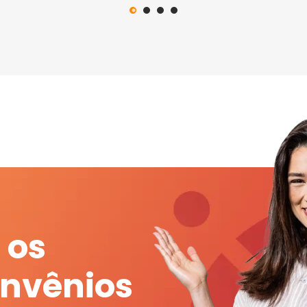
 os
onvênios