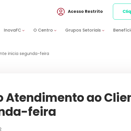
Acesso Restrito
Cli
InovaFC
O Centro
Grupos Setoriais
Benefíc
te inicia segunda-feira
 Atendimento ao Clien
nda-feira
2