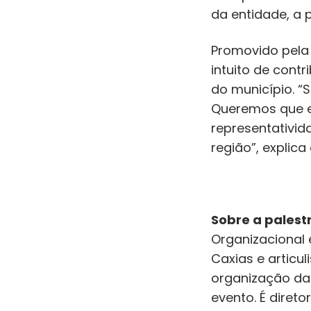
da entidade, a p
Promovido pela 
intuito de cont
do município. “
Queremos que e
representativid
região”, explica
Sobre a palest
Organizacional 
Caxias e articu
organização da 
evento. É diret