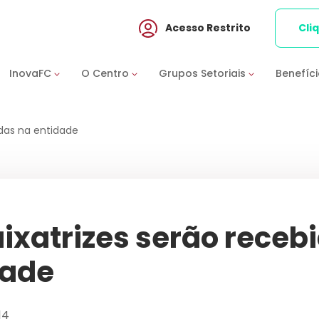
Acesso Restrito
Cli
InovaFC
O Centro
Grupos Setoriais
Benefíc
das na entidade
xatrizes serão receb
dade
14