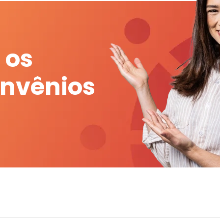
 os
onvênios