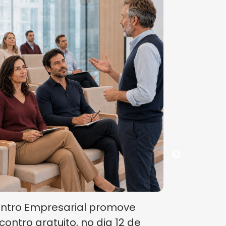
Centro Em
segunda 
Eleições 
29/07/2026
ntro Empresarial promove
contro gratuito, no dia 12 de