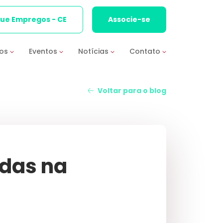
que Empregos - CE
Associe-se
ios
Eventos
Notícias
Contato
Voltar para o blog
idas na