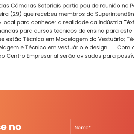
s Câmaras Setoriais participou de reunião no Pó
feira (29) que recebeu membros da Superintendê
 local para conhecer a realidade da Indústria Têxt
mandas para cursos técnicos de ensino para es
tes estão Técnico em Modelagem do Vestuário; T
elagem e Técnico em vestuário e design. Com a 
o Centro Empresarial serão avisados para possíve
se no
Nome*