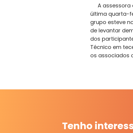
A assessora da
última quarta-
grupo esteve no
de levantar de
dos participan
Técnico em tec
os associados a
Tenho interes