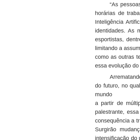
“As pessoas
horárias de trab
Inteligência Arti
identidades. As 
esportistas, den
limitando a assum
como as outras t
essa evolução do 
Arrematando
do futuro, no qual
mundo
a partir de múlt
palestrante, ess
consequência a t
Surgirão mudança
intensificação d