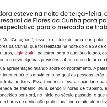
ora esteve na noite de terça-feira, 
esarial de Flores da Cunha para pal
expectativa para o mercado de trab
é MultiGerações!", esse é o título de uma das pales
res da Cunha, que foi realizada na noite do dia 29 de ou
futuros,
Ligia Zotini
, palestrou para o auditório lotado,
vento e ouvir algumas previsões sobre o que o futuro do 
 sua apresentação falando sobre comportamento. A pales
internet 3D e o movimento no qual as pessoas terão qu
e trabalho fixos. Essa tendência leva a sociedade pa
rnada de trabalho 8/8/8, sendo 8 horas de trabalho, 8
concebido por Ford, no início do século passado, e qu
 com horas de dedicação profissional indo muito além dis