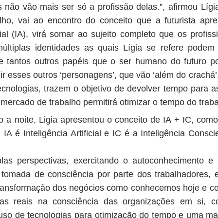
 não vão mais ser só a profissão delas.”, afirmou Líg
alho, vai ao encontro do conceito que a futurista apr
ficial (IA), virá somar ao sujeito completo que os profi
múltiplas identidades as quais Lígia se refere podem
tre tantos outros papéis que o ser humano do futuro
ir esses outros ‘personagens’, que vão ‘além do crachá’
ecnologias, trazem o objetivo de devolver tempo para 
mercado de trabalho permitirá otimizar o tempo do trabal
 a noite, Ligia apresentou o conceito de IA + IC, como
 IA é Inteligência Artificial e IC é a Inteligência Cons
iplas perspectivas, exercitando o autoconhecimento 
a tomada de consciência por parte dos trabalhadores, 
ransformação dos negócios como conhecemos hoje e co
s reais na consciência das organizações em si, co
o uso de tecnologias para otimização do tempo e uma m