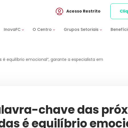
Acesso Restrito
Cli
InovaFC
O Centro
Grupos Setoriais
Benefíc
 é equilíbrio emocional”, garante a especialista em
lavra-chave das próx
as é equilíbrio emoci