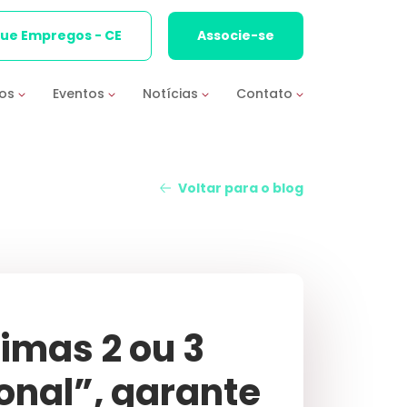
que Empregos - CE
Associe-se
ios
Eventos
Notícias
Contato
Voltar para o blog
imas 2 ou 3
onal”, garante