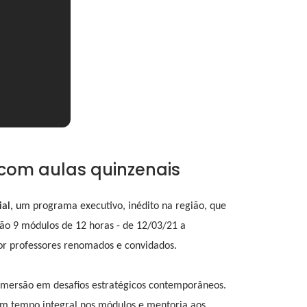
 com aulas quinzenais
al, u
m programa executivo, inédito na região, que
tão 9 módulos de 12 horas - de 12/03/21 a
por professores renomados e convidados.
imersão em desafios estratégicos contemporâneos.
 em tempo integral nos módulos e mentoria aos