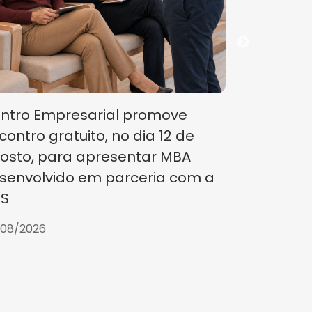
segunda 
Eleições 
29/07/2026
ntro Empresarial promove
contro gratuito, no dia 12 de
osto, para apresentar MBA
senvolvido em parceria com a
S
/08/2026