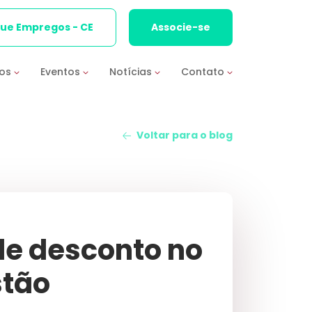
que Empregos - CE
Associe-se
ios
Eventos
Notícias
Contato
Voltar para o blog
de desconto no
stão