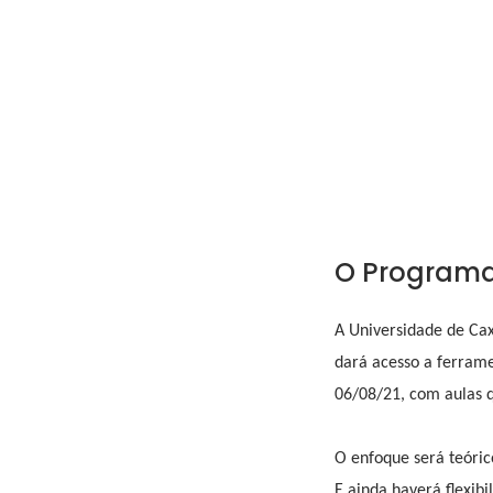
O Programa 
A Universidade de Cax
dará acesso a ferrame
06/08/21, com aulas q
O enfoque será teóri
E ainda haverá flexib