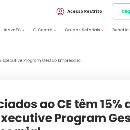
Acesso Restrito
Cli
InovaFC
O Centro
Grupos Setoriais
Benefíc
S Executive Program Gestão Empresarial
iados ao CE têm 15% 
Executive Program Ge