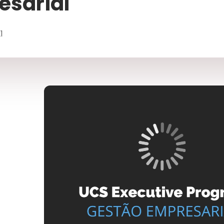
esarial
1