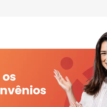
 os
onvênios