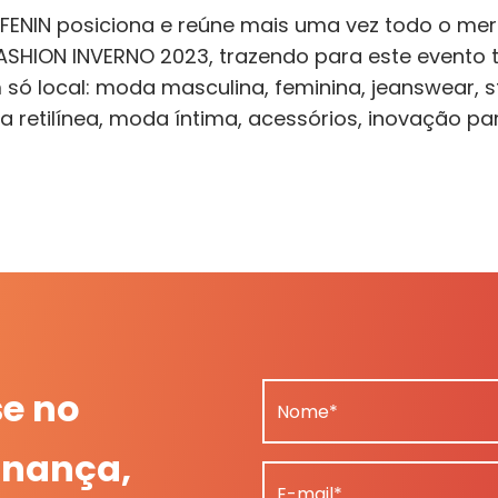
A FENIN posiciona e reúne mais uma vez todo o me
FASHION INVERNO 2023, trazendo para este event
só local: moda masculina, feminina, jeanswear, s
ia retilínea, moda íntima, acessórios, inovação par
se no
Nome*
nança,
E-mail*