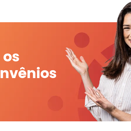
 os
onvênios