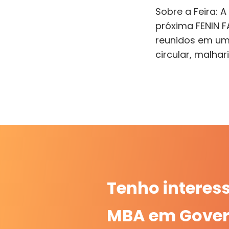
Sobre a Feira: 
próxima FENIN 
reunidos em um 
circular, malhar
Tenho interes
MBA em Gover