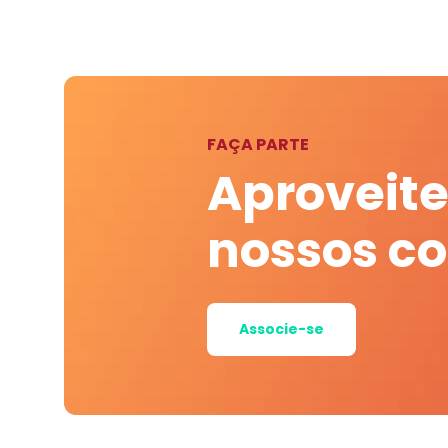
FAÇA PARTE
Aproveite
nossos c
Associe-se