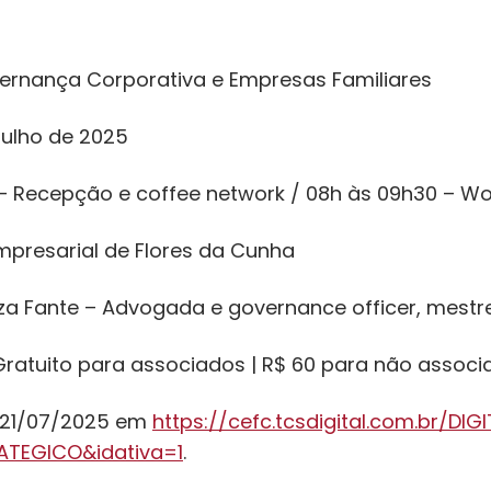
ernança Corporativa e Empresas Familiares
julho de 2025
– Recepção e coffee network / 08h às 09h30 – W
mpresarial de Flores da Cunha
iza Fante – Advogada e governance officer, mestre
Gratuito para associados | R$ 60 para não associ
21/07/2025 em
https://cefc.tcsdigital.com.br/DI
ATEGICO&idativa=1
.