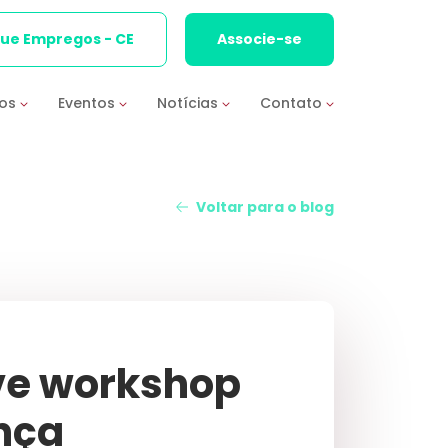
que Empregos - CE
Associe-se
ios
Eventos
Notícias
Contato
Voltar para o blog
ve workshop
nça