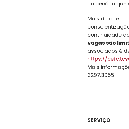
no cenário que 
Mais do que um
conscientização
continuidade do
vagas são limi
associados é de 
https://cefc.tc
Mais informaçõ
3297.3055.
SERVIÇO