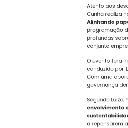
Atento aos desa
Cunha realiza n
Alinhando papé
programação do
profundas sobr
conjunto empres
O evento terá i
conduzido por
Com uma aborda
governança dent
Segundo Luiza,
envolvimento c
sustentabilida
a repensarem a