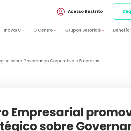
Acesso Restrito
Cli
InovaFC
O Centro
Grupos Setoriais
Benefíc
égico sobre Governança Corporativa e Empresas
ro Empresarial promo
atégico sobre Governa