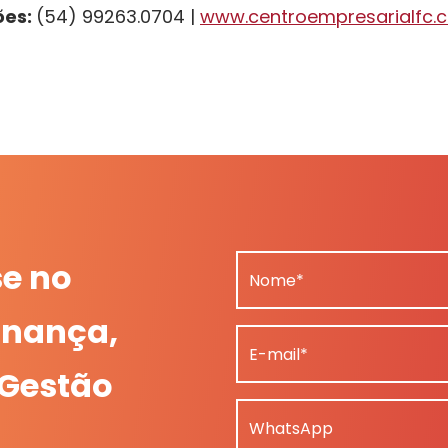
ões:
(54) 99263.0704 |
www.centroempresarialfc.
se no
Nome*
nança,
E-mail*
 Gestão
WhatsApp