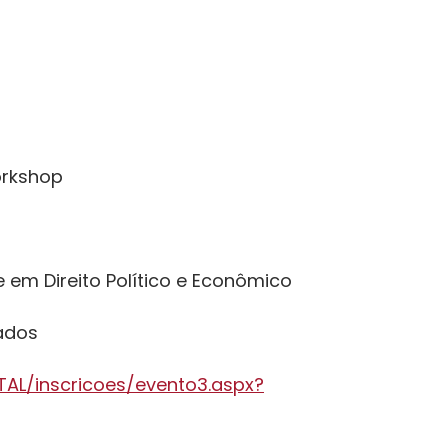
orkshop
 em Direito Político e Econômico
ados
GITAL/inscricoes/evento3.aspx?