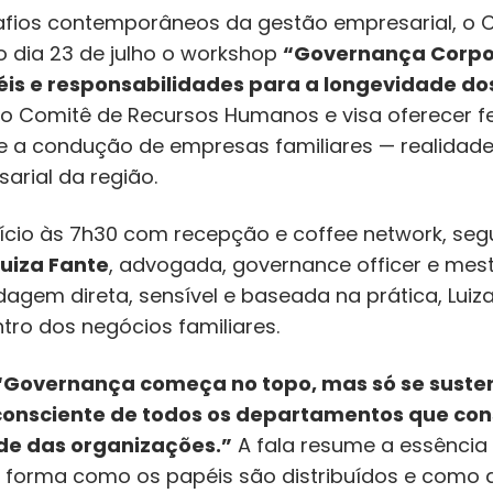
fios contemporâneos da gestão empresarial, o C
o dia 23 de julho o workshop
“Governança Corpor
is e responsabilidades para a longevidade do
 Comitê de Recursos Humanos e visa oferecer fe
e a condução de empresas familiares — realidad
arial da região.
nício às 7h30 com recepção e coffee network, se
Luiza Fante
, advogada, governance officer e mestr
gem direta, sensível e baseada na prática, Luiz
ro dos negócios familiares.
“Governança começa no topo, mas só se suste
onsciente de todos os departamentos que const
de das organizações.”
A fala resume a essência 
 forma como os papéis são distribuídos e como 