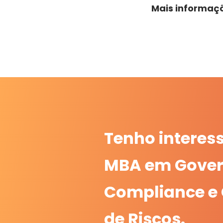
Mais informaç
Tenho interes
MBA em Gover
Compliance e
de Riscos.