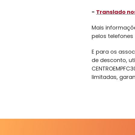
-
Translado nos
Mais informaçõ
pelos telefones
E para os assoc
de desconto, ut
CENTROEMPFC30O
limitadas, garan