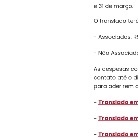
e 31 de março.
O translado terá
- Associados: R
- Não Associad
As despesas co
contato até o d
para aderirem a
-
Translado em
-
Translado em
-
Translado em