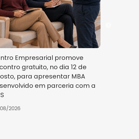
Centro Em
segunda 
Eleições 
29/07/2026
ntro Empresarial promove
contro gratuito, no dia 12 de
osto, para apresentar MBA
senvolvido em parceria com a
S
/08/2026