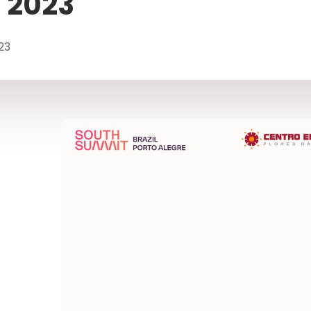
l 2023
23