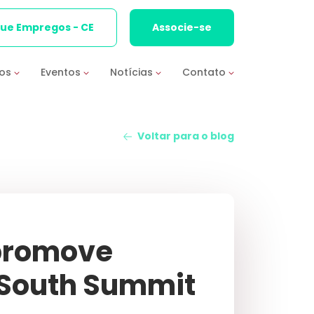
que Empregos - CE
Associe-se
ios
Eventos
Notícias
Contato
Voltar para o blog
 promove
 South Summit