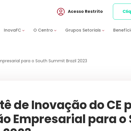
Acesso Restrito
Cli
InovaFC
O Centro
Grupos Setoriais
Benefíc
resarial para o South Summit Brazil 2023
tê de Inovação do CE
ão Empresarial para o